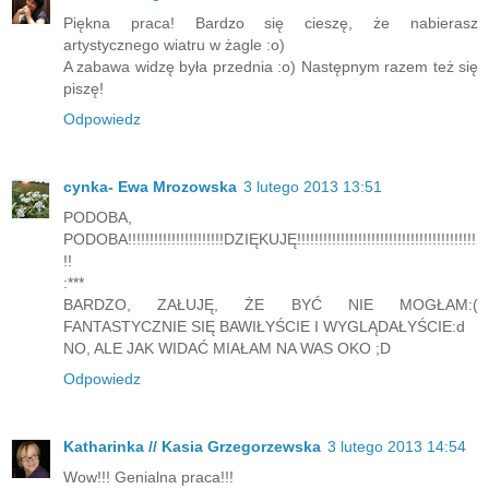
Piękna praca! Bardzo się cieszę, że nabierasz
artystycznego wiatru w żagle :o)
A zabawa widzę była przednia :o) Następnym razem też się
piszę!
Odpowiedz
cynka- Ewa Mrozowska
3 lutego 2013 13:51
PODOBA,
PODOBA!!!!!!!!!!!!!!!!!!!!!!DZIĘKUJĘ!!!!!!!!!!!!!!!!!!!!!!!!!!!!!!!!!!!!!!!!!
!!
:***
BARDZO, ZAŁUJĘ, ŻE BYĆ NIE MOGŁAM:(
FANTASTYCZNIE SIĘ BAWIŁYŚCIE I WYGLĄDAŁYŚCIE:d
NO, ALE JAK WIDAĆ MIAŁAM NA WAS OKO ;D
Odpowiedz
Katharinka // Kasia Grzegorzewska
3 lutego 2013 14:54
Wow!!! Genialna praca!!!